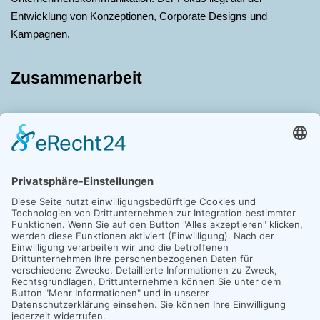
Entwicklung von Konzeptionen, Corporate Designs und
Kampagnen.
Zusammenarbeit
Sie haben ein Projekt im Kopf – oder nur eine erste
Idee?
Ich freue mich auf das Gespräch.
Kontakt
Claudia Hüllmann
Jägerstraße 11
51503 Rösrath
01577-9337750
info@huellmann-design.de