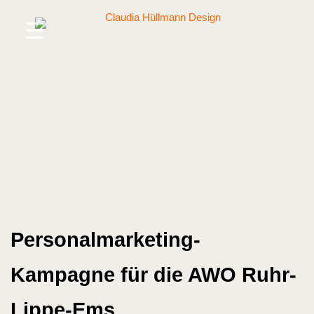
Skip
to
content
Personal­marketing-
Kampagne für die AWO Ruhr-
Lippe-Ems